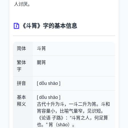
人讨厌。
《斗筲》字的基本信息
简体
斗筲
繁体
鬭筲
字
拼音
[ dǒu shāo ]
基本
[ dǒu shāo ]
释义
古代十升为斗，一斗二升为筲。斗和
筲容量小，比喻气量窄，见识短。
《论语 子路》：“斗筲之人，何足算
也。” 筲（shāo）。