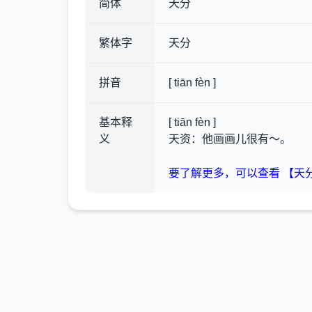
简体
天分
繁体字
天分
拼音
[ tiān fèn ]
基本释
[ tiān fèn ]
义
天资：他画画儿很有～。
要了解更多，可以查看 【天