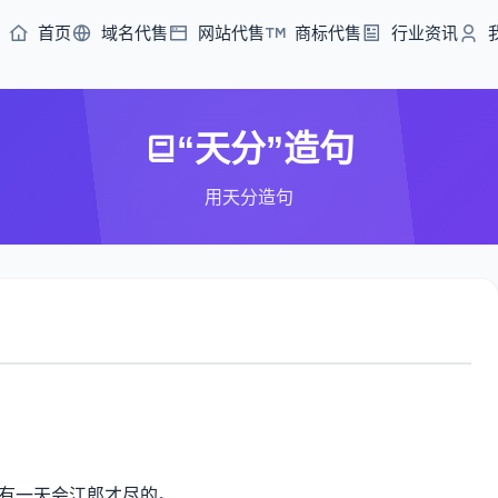
首页
域名代售
网站代售
商标代售
行业资讯
“天分”造句
用天分造句
有一天会江郎才尽的。