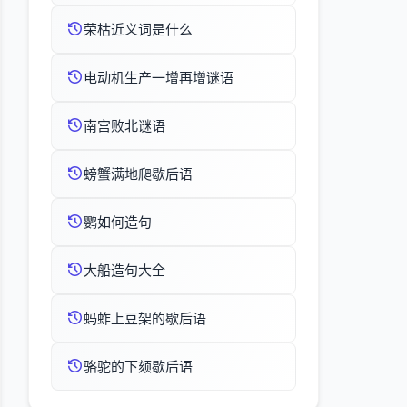
荣枯近义词是什么
电动机生产一增再增谜语
南宫败北谜语
螃蟹满地爬歇后语
鹦如何造句
大船造句大全
蚂蚱上豆架的歇后语
骆驼的下颏歇后语