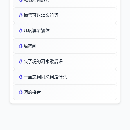
横骛可以怎么组词
几度凄凉繁体
讌笔画
决了堤的河水歇后语
一面之词同义词是什么
沔的拼音