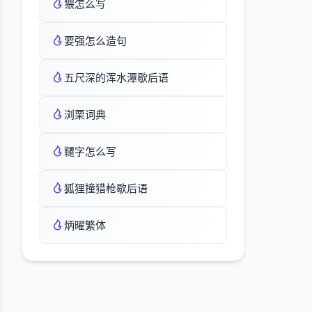
猥怎么写
要强怎么造句
五尺深的浑水潭歇后语
浏栗词典
韆字怎么写
狐狸撞猎枪歇后语
炳曜繁体