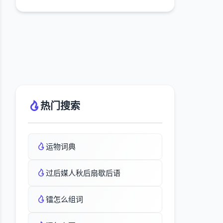
热门搜索
运物词典
过后媒人秋后扇歇后语
镭怎么组词