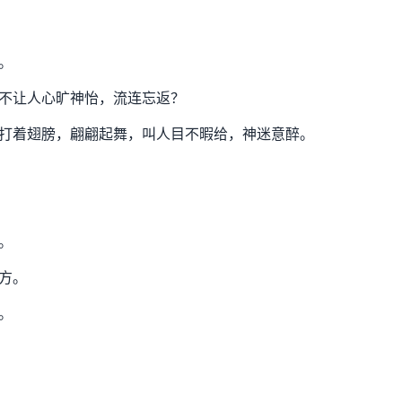
。
不让人心旷神怡，流连忘返？
打着翅膀，翩翩起舞，叫人目不暇给，神迷意醉。
。
方。
。