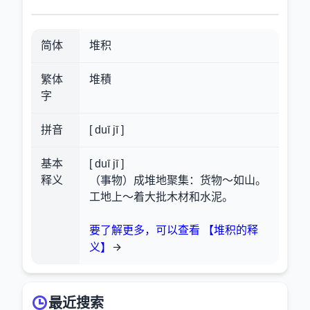
简体
堆积
繁体
堆積
字
拼音
[ duī jī ]
基本
[ duī jī ]
释义
（事物）成堆地聚集：货物～如山。
工地上～着大批木材和水泥。
要了解更多，可以查看 【堆积的释
义】
最近搜索