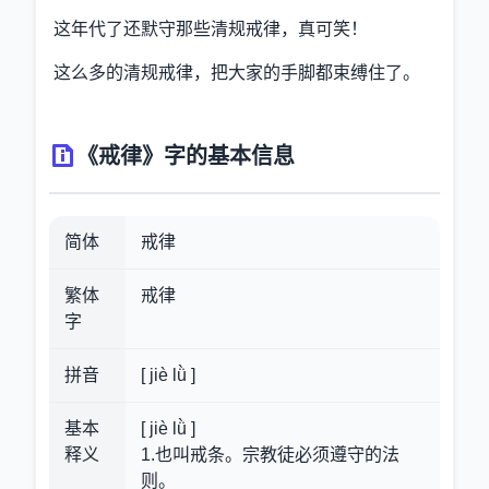
这年代了还默守那些清规戒律，真可笑！
这么多的清规戒律，把大家的手脚都束缚住了。
《戒律》字的基本信息
简体
戒律
繁体
戒律
字
拼音
[ jiè lǜ ]
基本
[ jiè lǜ ]
释义
1.也叫戒条。宗教徒必须遵守的法
则。