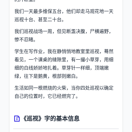
我们一天最多维保五台，他们却走马观花地一天
巡视十台、甚至二十台。
我们巡视战场一周，但见断盄决腹，尸横遍野，
惨不忍睹。
学生在写作业，我在静悄悄地教室里巡视，蓦然
看见，一个课桌的缝隙里，有一撮小草芽，用细
细的白线娇娇地扎着。草芽针一样细，顶端嫩
绿，往下是鹅黄，根部则嫩白。
生活如同一根燃烧的火柴，当你四处巡视以确定
自己的位置时，它已经燃完了。
《巡视》字的基本信息