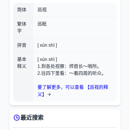
简体
巡视
繁体
巡眡
字
拼音
[ xún shì ]
基本
[ xún shì ]
释义
1.到各处视察：师首长～哨所。
2.往四下里看：～着四周的听众。
要了解更多，可以查看 【巡视的释
义】
最近搜索