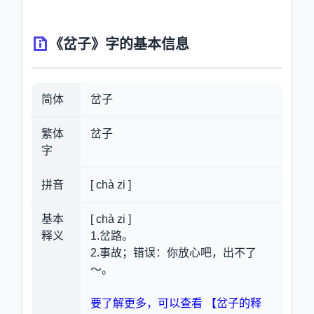
《岔子》字的基本信息
简体
岔子
繁体
岔子
字
拼音
[ chà zi ]
基本
[ chà zi ]
释义
1.岔路。
2.事故；错误：你放心吧，出不了
～。
要了解更多，可以查看 【岔子的释