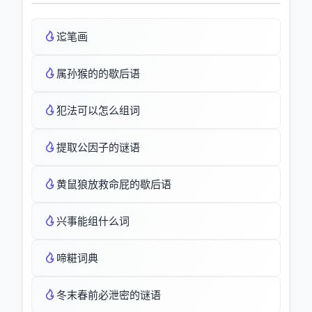
迱笔画
属孙猴的的歇后语
犯法可以怎么组词
提取公因子的谜语
黄鼠狼放救命屁的歇后语
兴事能组什么词
啼糚词典
冬末春前必泄密的谜语