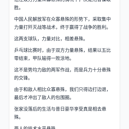
胜。
中国人民解放军在众寡悬殊的形势下，采取集中
力量打歼灭战等战术，终于赢得了战争的胜利。
这两支球队，力量对比，相差悬殊。
乒乓球比赛时，由于双方力量悬殊，结果以五比
零结束，甲队输得一败涂地。
这不是势均力敌的两军作战，而是兵力十分悬殊
的交锋。
由于和敌人相比众寡悬殊，我们只得边打边退，
最后才冲出了敌人的包围圈。
张家没落后的生活与昔日豪华享受真是相去悬
殊。
两人的技术水平悬殊。