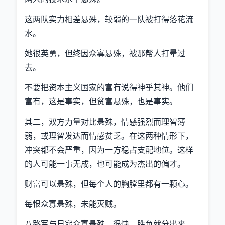
这两队实力相差悬殊，较弱的一队被打得落花流
水。
她很英勇，但终因众寡悬殊，被那帮人打晕过
去。
不要把资本主义国家的富有说得神乎其神。他们
富有，这是事实，但贫富悬殊，也是事实。
其二，双方力量对比悬殊，情感强烈而理智薄
弱，或理智发达而情感贫乏。在这两种情形下，
冲突都不会严重，因为一方稳占支配地位。这样
的人可能一事无成，也可能成为杰出的偏才。
财富可以悬殊，但每个人的胸膛里都有一颗心。
每恨众寡悬殊，未能灭贼。
八路军与日寇众寡悬殊，很快，胜负就分出来