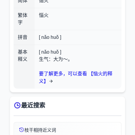
简体
恼火
繁体
惱火
字
拼音
[ nǎo huǒ ]
基本
[ nǎo huǒ ]
释义
生气：大为～。
要了解更多，可以查看 【恼火的释
义】
最近搜索
枝干相持近义词