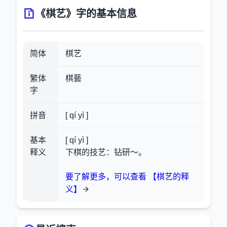
《棋艺》字的基本信息
简体
棋艺
繁体
棋藝
字
拼音
[ qí yì ]
基本
[ qí yì ]
释义
下棋的技艺：钻研～。
要了解更多，可以查看 【棋艺的释
义】