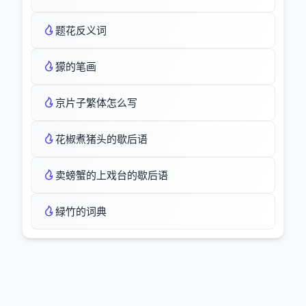
题花反义词
獴的笔画
京片子繁体怎么写
花椒煮猪头的歇后语
卖螃蟹的上戏台的歇后语
緑竹的词典