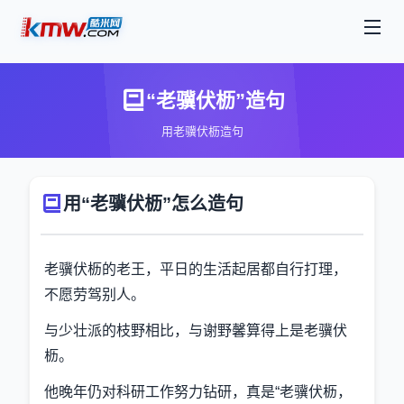
“老骥伏枥”造句
用老骥伏枥造句
用“老骥伏枥”怎么造句
老骥伏枥的老王，平日的生活起居都自行打理，
不愿劳驾别人。
与少壮派的枝野相比，与谢野馨算得上是老骥伏
枥。
他晚年仍对科研工作努力钻研，真是“老骥伏枥，