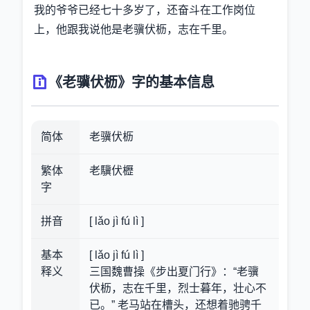
我的爷爷已经七十多岁了，还奋斗在工作岗位
上，他跟我说他是老骥伏枥，志在千里。
《老骥伏枥》字的基本信息
简体
老骥伏枥
繁体
老驥伏櫪
字
拼音
[ lǎo jì fú lì ]
基本
[ lǎo jì fú lì ]
释义
三国魏曹操《步出夏门行》：“老骥
伏枥，志在千里，烈士暮年，壮心不
已。” 老马站在槽头，还想着驰骋千