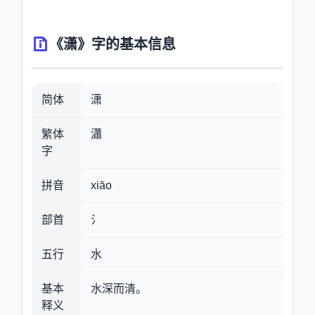
《潇》字的基本信息
简体
潇
繁体
瀟
字
拼音
xiāo
部首
氵
五行
水
基本
水深而清。
释义