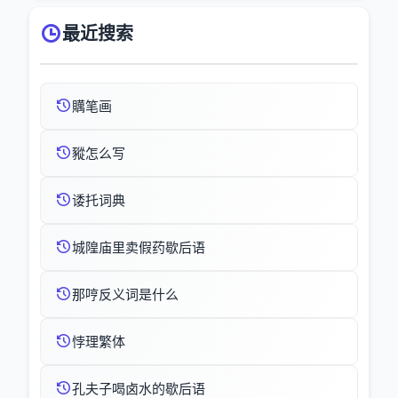
最近搜索
贎笔画
豵怎么写
诿托词典
城隍庙里卖假药歇后语
那哼反义词是什么
悖理繁体
孔夫子喝卤水的歇后语