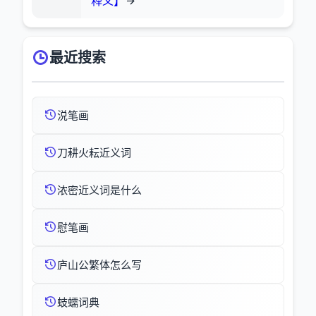
释义】
最近搜索
涚笔画
刀耕火耘近义词
浓密近义词是什么
慰笔画
庐山公繁体怎么写
蚑蠕词典