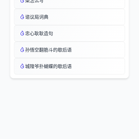
棃怎么写
谘议局词典
忠心耿耿造句
孙悟空翻筋斗的歇后语
城隍爷扑蝴蝶的歇后语