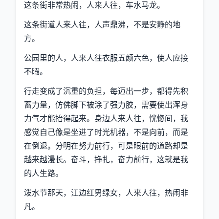
这条街非常热闹，人来人往，车水马龙。
这条街道人来人往，人声鼎沸，不是安静的地
方。
公园里的人，人来人往衣服五颜六色，使人应接
不暇。
行走变成了沉重的负担，每迈出一步，都得先积
蓄力量，仿佛脚下被涂了强力胶，需要使出浑身
力气才能抬得起来。身边人来人往，恍惚间，我
感觉自己像是坐进了时光机器，不是向前，而是
在倒退。分明在努力前行，可是眼前的道路却是
越来越漫长。奋斗，挣扎，奋力前行，这就是我
的人生路。
泼水节那天，江边红男绿女，人来人往，热闹非
凡。