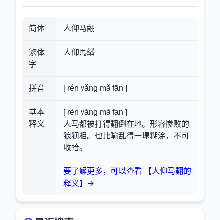
简体
人仰马翻
繁体
人仰馬繙
字
拼音
[ rén yǎng mǎ fān ]
基本
[ rén yǎng mǎ fān ]
释义
人马都被打得翻倒在地。形容惨败的
狼狈相。也比喻乱得一塌糊涂，不可
收拾。
要了解更多，可以查看 【人仰马翻的
释义】