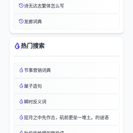
诗无达志繁体怎么写
发廊词典
热门搜索
节事营销词典
屋子造句
瞬时反义词
捉月之中先作古，矶前更垒一堆土。的谜语