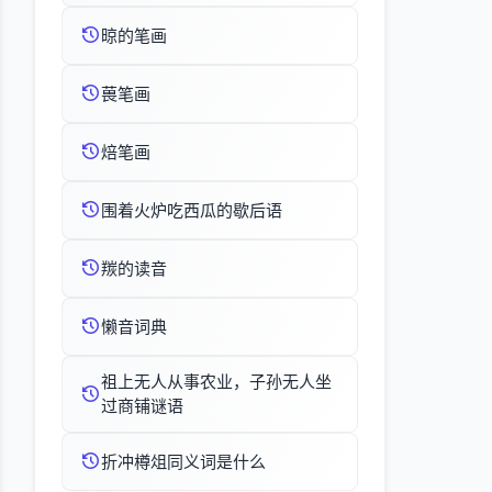
晾的笔画
葨笔画
焙笔画
围着火炉吃西瓜的歇后语
羰的读音
懒音词典
祖上无人从事农业，子孙无人坐
过商铺谜语
折冲樽俎同义词是什么