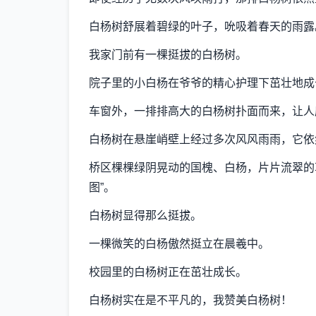
白杨树舒展着碧绿的叶子，吮吸着春天的雨露
我家门前有一棵挺拔的白杨树。
院子里的小白杨在爷爷的精心护理下茁壮地成
车窗外，一排排高大的白杨树扑面而来，让人
白杨树在悬崖峭壁上经过多次风风雨雨，它依
桥区棵棵绿阴晃动的国槐、白杨，片片流翠的
图”。
白杨树显得那么挺拔。
一棵微笑的白杨傲然挺立在晨羲中。
校园里的白杨树正在茁壮成长。
白杨树实在是不平凡的，我赞美白杨树！