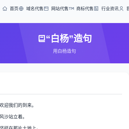
首页
域名代售
网站代售
商标代售
行业资讯
“白杨”造句
用白杨造句
欢迎我们的到来。
风沙站立着。
坚挺在那片土地上。