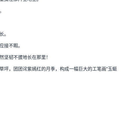
。
长。
应接不暇。
然坚韧不拔地长在那里！
草坪，团团诧紫嫣红的月季，构成一幅巨大的工笔画“玉蜓