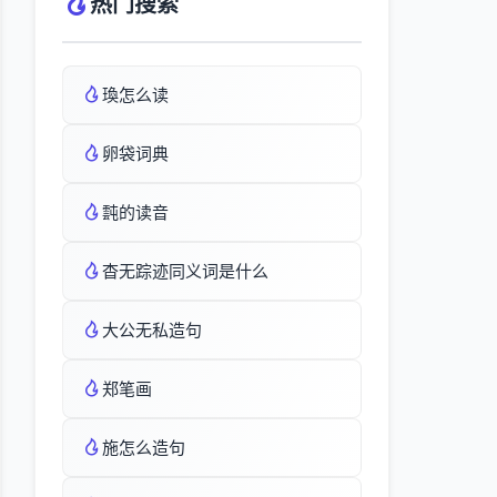
热门搜索
瑍怎么读
卵袋词典
霕的读音
杳无踪迹同义词是什么
大公无私造句
郑笔画
施怎么造句