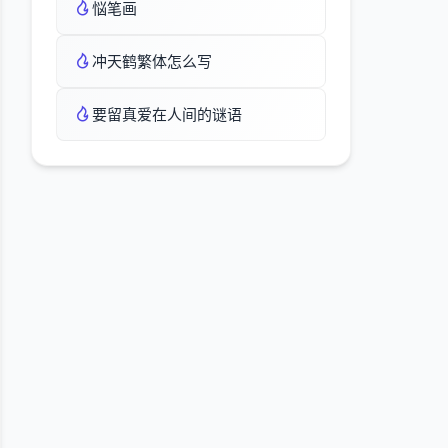
悩笔画
冲天鹤繁体怎么写
要留真爱在人间的谜语