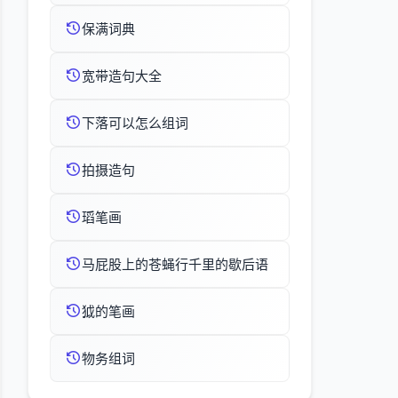
保满词典
宽带造句大全
下落可以怎么组词
拍摄造句
瑫笔画
马屁股上的苍蝇行千里的歇后语
狘的笔画
物务组词