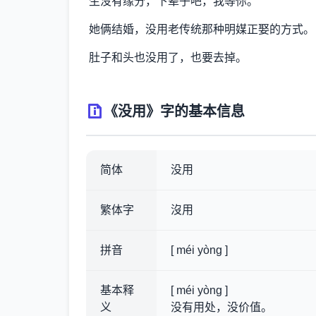
生没有缘分，下辈子吧，我等你。
她俩结婚，没用老传统那种明媒正娶的方式。
肚子和头也没用了，也要去掉。
《没用》字的基本信息
简体
没用
繁体字
沒用
拼音
[ méi yòng ]
基本释
[ méi yòng ]
义
没有用处，没价值。