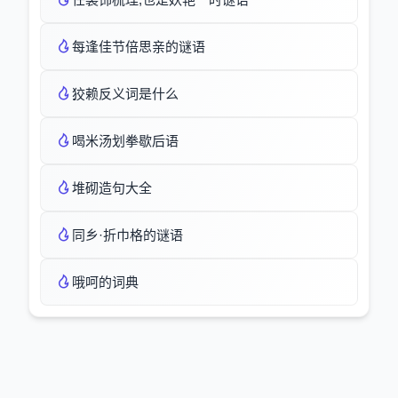
每逢佳节倍思亲的谜语
狡赖反义词是什么
喝米汤划拳歇后语
堆砌造句大全
同乡·折巾格的谜语
哦呵的词典