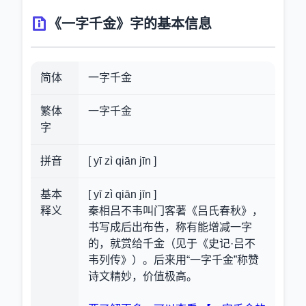
《一字千金》字的基本信息
简体
一字千金
繁体
一字千金
字
拼音
[ yī zì qiān jīn ]
基本
[ yī zì qiān jīn ]
释义
秦相吕不韦叫门客著《吕氏春秋》，
书写成后出布告，称有能增减一字
的，就赏给千金（见于《史记·吕不
韦列传》）。后来用“一字千金”称赞
诗文精妙，价值极高。