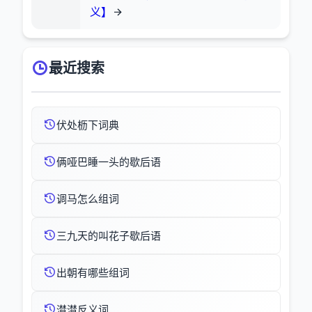
义】
最近搜索
伏处枥下词典
俩哑巴睡一头的歇后语
调马怎么组词
三九天的叫花子歇后语
出朝有哪些组词
潸潸反义词