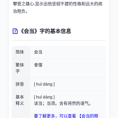
攀登之雄心,显示出他坚韧不拔的性格和远大的政
治抱负。
《会当》字的基本信息
简体
会当
繁体
會儅
字
拼音
[ huì dāng ]
基本
[ huì dāng ]
释义
该当；当须。含有将然的语气。
要了解更多，可以查看 【会当的释