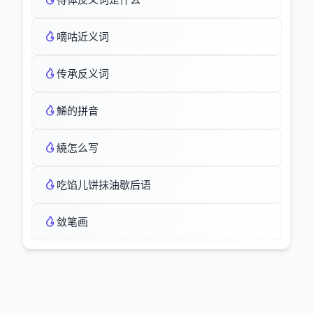
嘀咕近义词
传承反义词
鯑的拼音
繞怎么写
吃馅儿饼抹油歇后语
敛笔画