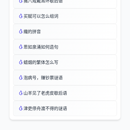
猪八戒戴耳环歇后语
买赋可以怎么组词
織的拼音
思如泉涌如何造句
蜡烟的繁体怎么写
泡病号，赚钞票谜语
山羊见了老虎皮歇后语
津吏停舟渡不得的谜语