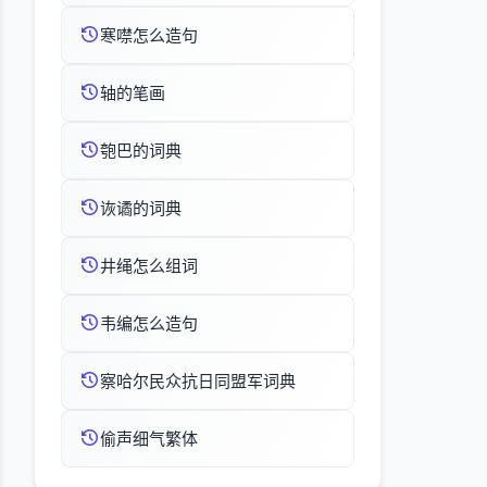
寒噤怎么造句
轴的笔画
匏巴的词典
诙谲的词典
井绳怎么组词
韦编怎么造句
察哈尔民众抗日同盟军词典
偷声细气繁体