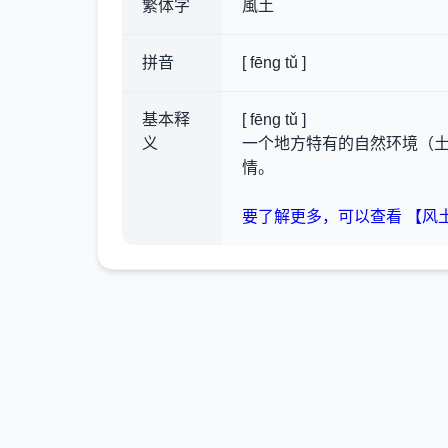
繁体字
風土
拼音
[ fēng tǔ ]
基本释
[ fēng tǔ ]
义
一个地方特有的自然环境（
情。
要了解更多，可以查看 【风