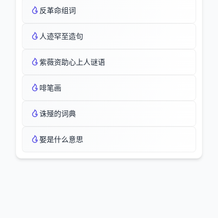
反革命组词
人迹罕至造句
紫薇资助心上人谜语
啡笔画
诛殛的词典
娶是什么意思