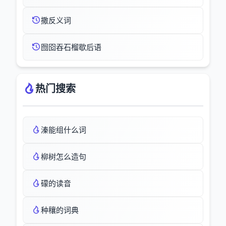
撒反义词
囫囵吞石榴歇后语
热门搜索
溱能组什么词
柳树怎么造句
礞的读音
种穰的词典