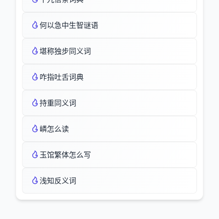
何以急中生智谜语
堪称独步同义词
咋指吐舌词典
持重同义词
嶙怎么读
玉馆繁体怎么写
浅知反义词