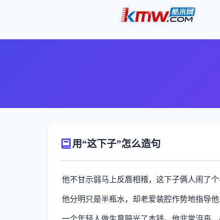
用“这下子”怎么造句
他不甘示弱马上反唇相稽，这下子俩人闹了个
他分明只是半瓶水，却老爱装腔作势地指导他
一个年轻人做生意赔光了本钱。他非常沮丧，