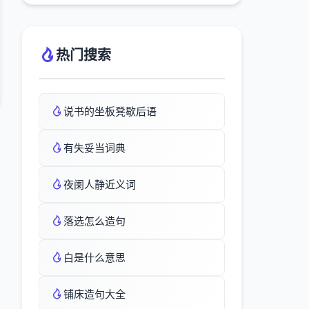
热门搜索
说书的坐板凳歇后语
有失妥当词典
夜阑人静近义词
落选怎么造句
白是什么意思
铺床造句大全