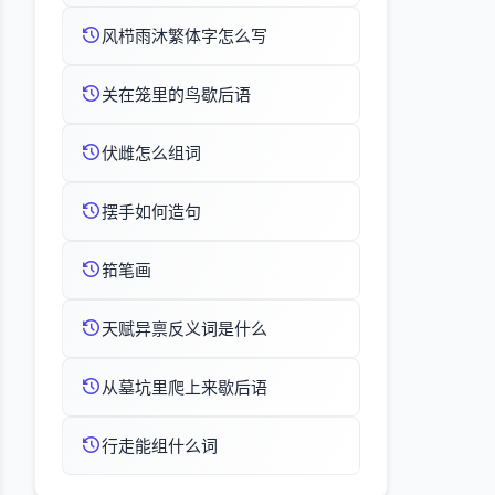
风栉雨沐繁体字怎么写
关在笼里的鸟歇后语
伏雌怎么组词
摆手如何造句
筘笔画
天赋异禀反义词是什么
从墓坑里爬上来歇后语
行走能组什么词