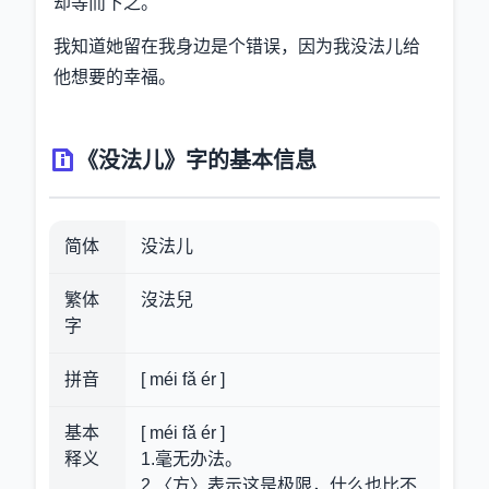
却等而下之。
我知道她留在我身边是个错误，因为我没法儿给
他想要的幸福。
《没法儿》字的基本信息
简体
没法儿
繁体
沒法兒
字
拼音
[ méi fǎ ér ]
基本
[ méi fǎ ér ]
释义
1.毫无办法。
2.〈方〉表示这是极限，什么也比不