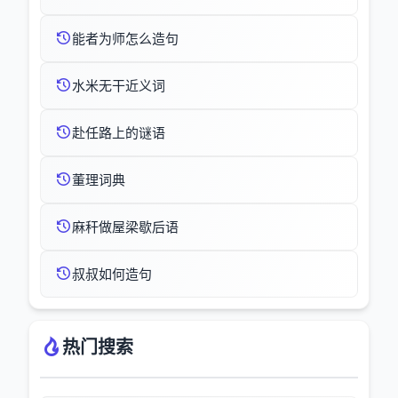
能者为师怎么造句
水米无干近义词
赴任路上的谜语
董理词典
麻秆做屋梁歇后语
叔叔如何造句
热门搜索