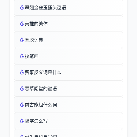
翠翘金雀玉搔头谜语
亲推的繁体
塞聪词典
抆笔画
费事反义词是什么
春草闯堂的谜语
前古能组什么词
隅字怎么写