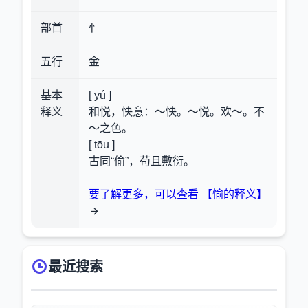
部首
忄
五行
金
基本
[ yú ]
释义
和悦，快意
：～快。～悦。欢～。不
～之色。
[ tōu ]
古同“偷”，苟且敷衍。
要了解更多，可以查看 【愉的释义】
最近搜索