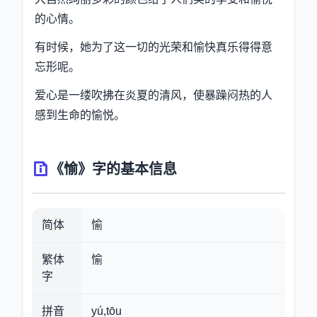
的心情。
有时候，她为了这一切的光荣和愉快真乐得得意
忘形呢。
爱心是一缕吹拂在炎夏的清风，使暴躁闷热的人
感到生命的愉悦。
《愉》字的基本信息
简体
愉
繁体
愉
字
拼音
yú,tōu