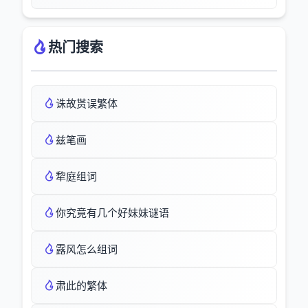
热门搜索
诛故贳误繁体
兹笔画
犂庭组词
你究竟有几个好妹妹谜语
露风怎么组词
肃此的繁体