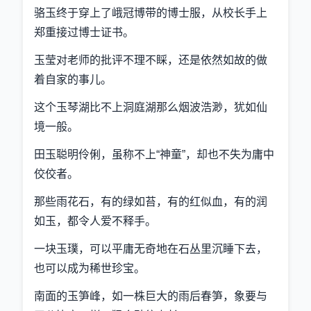
骆玉终于穿上了峨冠博带的博士服，从校长手上
郑重接过博士证书。
玉莹对老师的批评不理不睬，还是依然如故的做
着自家的事儿。
这个玉琴湖比不上洞庭湖那么烟波浩渺，犹如仙
境一般。
田玉聪明伶俐，虽称不上“神童”，却也不失为庸中
佼佼者。
那些雨花石，有的绿如苔，有的红似血，有的润
如玉，都令人爱不释手。
一块玉璞，可以平庸无奇地在石丛里沉睡下去，
也可以成为稀世珍宝。
南面的玉笋峰，如一株巨大的雨后春笋，象要与