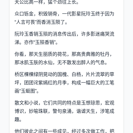
天公比高一样，猛个劲往上长。
众口铄金，积毁销骨，一代影星阮玲玉终于因为
“人言可畏”而香消玉陨了。
阮玲玉香销玉殒的消息传出后，许多影迷痛哭流
涕。亦作“玉殒香销”。
你看，那天生丽质的荷花，那高贵典雅的牡丹，
那冰肌玉肤的水仙，无不散发出醉人的气息。
桥区棵棵绿阴晃动的国槐、白杨，片片流翠的草
坪，团团诧紫嫣红的月季，构成一幅巨大的工笔
画“玉蜓图”。
散文和小说，它们共同的特点是玉想琼思，宏观
博识，妙喻珠联，警句泉涌，谐谑天生，涉笔成
趣。
他们彼此之间有一些成见，经过多次做工作，把