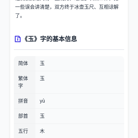
一些误会讲清楚，双方终于冰壶玉尺、互相谅解
了。
《玉》字的基本信息
简体
玉
繁体
玉
字
拼音
yù
部首
玉
五行
木