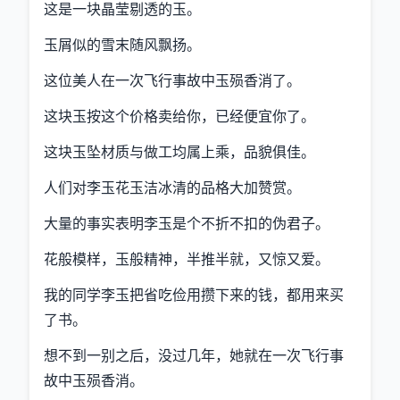
这是一块晶莹剔透的玉。
玉屑似的雪末随风飘扬。
这位美人在一次飞行事故中玉殒香消了。
这块玉按这个价格卖给你，已经便宜你了。
这块玉坠材质与做工均属上乘，品貌俱佳。
人们对李玉花玉洁冰清的品格大加赞赏。
大量的事实表明李玉是个不折不扣的伪君子。
花般模样，玉般精神，半推半就，又惊又爱。
我的同学李玉把省吃俭用攒下来的钱，都用来买
了书。
想不到一别之后，没过几年，她就在一次飞行事
故中玉殒香消。