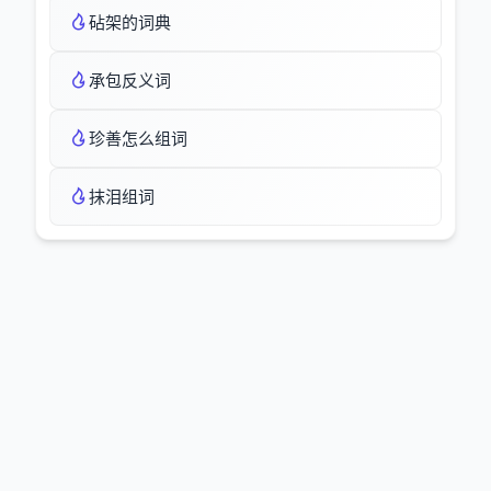
砧架的词典
承包反义词
珍善怎么组词
抹泪组词