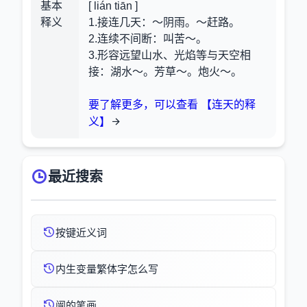
基本
[ lián tiān ]
释义
1.接连几天：～阴雨。～赶路。
2.连续不间断：叫苦～。
3.形容远望山水、光焰等与天空相
接：湖水～。芳草～。炮火～。
要了解更多，可以查看 【连天的释
义】
最近搜索
按键近义词
内生变量繁体字怎么写
闿的笔画