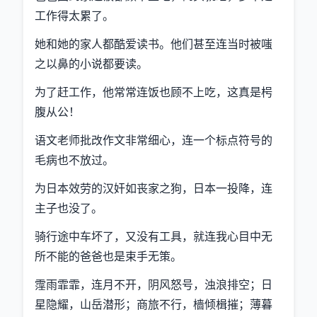
工作得太累了。
她和她的家人都酷爱读书。他们甚至连当时被嗤
之以鼻的小说都要读。
为了赶工作，他常常连饭也顾不上吃，这真是枵
腹从公！
语文老师批改作文非常细心，连一个标点符号的
毛病也不放过。
为日本效劳的汉奸如丧家之狗，日本一投降，连
主子也没了。
骑行途中车坏了，又没有工具，就连我心目中无
所不能的爸爸也是束手无策。
霪雨霏霏，连月不开，阴风怒号，浊浪排空；日
星隐耀，山岳潜形；商旅不行，樯倾楫摧；薄暮