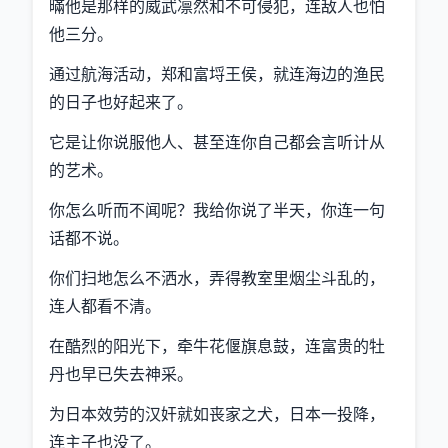
暪他是那样的威武凛然和不可侵犯，连敌人也怕
他三分。
通过航海活动，郑和富埒王侯，就连海边的渔民
的日子也好起来了。
它是让你说服他人、甚至连你自己都会言听计从
的艺术。
你怎么听而不闻呢？我给你说了半天，你连一句
话都不说。
你们扫地怎么不洒水，弄得教室里烟尘斗乱的，
连人都看不清。
在酷烈的阳光下，牵牛花偃旗息鼓，连富贵的牡
丹也早已失去神采。
为日本效劳的汉奸就如丧家之犬，日本一投降，
连主子也没了。