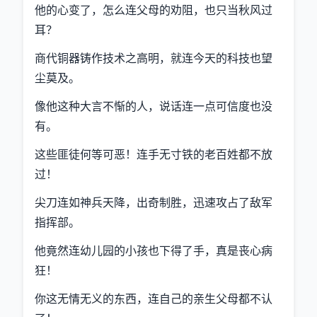
他的心变了，怎么连父母的劝阻，也只当秋风过
耳？
商代铜器铸作技术之高明，就连今天的科技也望
尘莫及。
像他这种大言不惭的人，说话连一点可信度也没
有。
这些匪徒何等可恶！连手无寸铁的老百姓都不放
过！
尖刀连如神兵天降，出奇制胜，迅速攻占了敌军
指挥部。
他竟然连幼儿园的小孩也下得了手，真是丧心病
狂！
你这无情无义的东西，连自己的亲生父母都不认