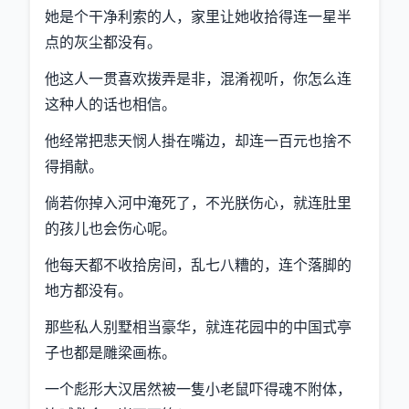
她是个干净利索的人，家里让她收拾得连一星半
点的灰尘都没有。
他这人一贯喜欢拨弄是非，混淆视听，你怎么连
这种人的话也相信。
他经常把悲天悯人掛在嘴边，却连一百元也捨不
得捐献。
倘若你掉入河中淹死了，不光朕伤心，就连肚里
的孩儿也会伤心呢。
他每天都不收拾房间，乱七八糟的，连个落脚的
地方都没有。
那些私人别墅相当豪华，就连花园中的中国式亭
子也都是雕梁画栋。
一个彪形大汉居然被一隻小老鼠吓得魂不附体，