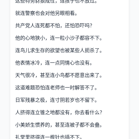
这些特务豺狼成性，连孩子也不放过。
就连警察也会对他另眼相看。
共产党人连死都不怕，还怕恐吓吗？
他的心地狭小，连一粒小沙子都容不下。
连鸟儿求生存的欲望也被某些人扼杀了。
他表情冰冷，连一点同情心也没有。
天气很冷，甚至连小鸟都不愿意出来了。
这道难题恐怕连老师也一时解答不了。
日军残暴之极，连寸阴若岁也不留下。
人挤得连立锥之地都没有，你去看什么？
小美娇生惯养的，甚至连被子都不会叠。
礼堂里挤得连一根针也插不下。