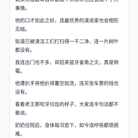
事情。
他的口才如此之好，连最优秀的演说家也会相形
见绌。
街道已被清洁工们打扫得一干二净，连一片树叶
都没有。
我连出门也不多，却招来鼠牙雀角之灾，真是倒
霉。
他遭扒手将他扒得囊空如洗，连买张车票的钱也
没有。
看着老王那咬牙切齿的样子，大家连半句话都不
敢说。
奶奶住院后，身体每况愈下，如今连呼吸都很困
难。