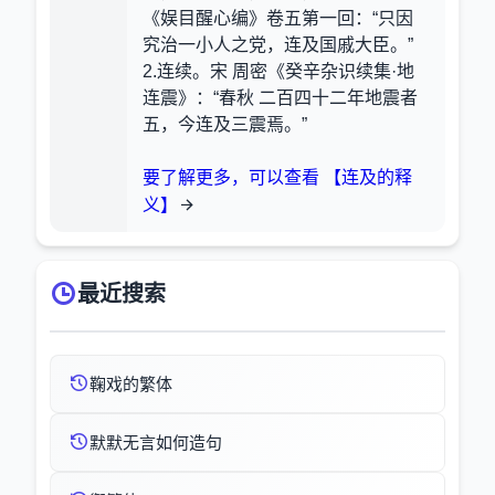
《娱目醒心编》卷五第一回：“只因
究治一小人之党，连及国戚大臣。”
2.连续。宋 周密《癸辛杂识续集·地
连震》：“春秋 二百四十二年地震者
五，今连及三震焉。”
要了解更多，可以查看 【连及的释
义】
最近搜索
鞠戏的繁体
默默无言如何造句