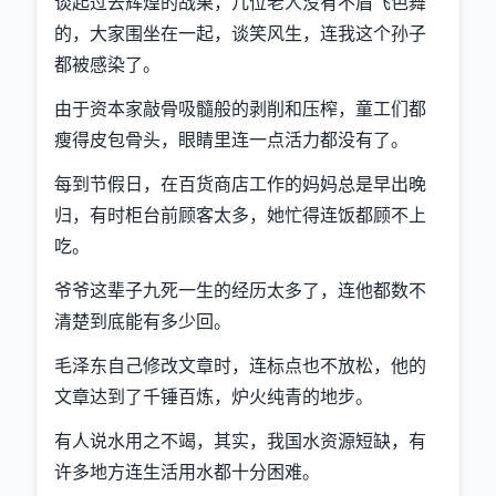
谈起过去辉煌的战果，几位老人没有不眉飞色舞
的，大家围坐在一起，谈笑风生，连我这个孙子
都被感染了。
由于资本家敲骨吸髓般的剥削和压榨，童工们都
瘦得皮包骨头，眼睛里连一点活力都没有了。
每到节假日，在百货商店工作的妈妈总是早出晚
归，有时柜台前顾客太多，她忙得连饭都顾不上
吃。
爷爷这辈子九死一生的经历太多了，连他都数不
清楚到底能有多少回。
毛泽东自己修改文章时，连标点也不放松，他的
文章达到了千锤百炼，炉火纯青的地步。
有人说水用之不竭，其实，我国水资源短缺，有
许多地方连生活用水都十分困难。