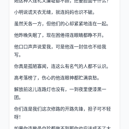
她这种人连礼义廉耻都不顾，还要脸面干什么？
小明说谎天衣无缝，就连妈妈也识不破。
虽然天各一方，但他们的心却紧紧地连在一起。
他昨晚失眠了，现在困倦得连眼睛都睁不开。
他口口声声说爱我，可是他连一封信也不给我
写。
你真是孤陋寡闻，连这么有名气的人都不认识。
高考落榜了，伤心的他连眼神都贮满哀愁。
解放前这儿连路灯也没有，一到夜里便漆黑一
团。
你们连是我们这次修路的开路先锋，担子可不轻
呀！
如果你连敝帚自珍都做不到那你也应该成不了大