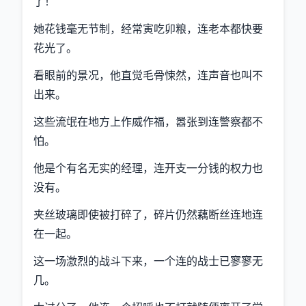
了！
她花钱毫无节制，经常寅吃卯粮，连老本都快要
花光了。
看眼前的景况，他直觉毛骨悚然，连声音也叫不
出来。
这些流氓在地方上作威作福，嚣张到连警察都不
怕。
他是个有名无实的经理，连开支一分钱的权力也
没有。
夹丝玻璃即使被打碎了，碎片仍然藕断丝连地连
在一起。
这一场激烈的战斗下来，一个连的战士已寥寥无
几。