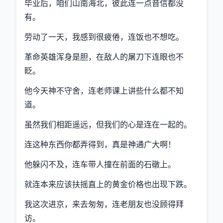
毕业后，咱们山南海北，彼此连一点音信都没
有。
劳动了一天，我感到很疲倦，连饭也不想吃。
革命英雄浑身是胆，在敌人的屠刀下连眼也不
眨。
他今天神不守舍，连老师课上讲些什么都不知
道。
虽然我们相距遥远，但我们的心是连在一起的。
连这种东西你都弄得到，真是神通广大啊！
他躲闪不及，连车带人撞在前面的石礅上。
就连本来应该扶摇直上的黄金价格也出现下跌。
我这次进京，来去匆匆，连老朋友也没顾得拜
访。