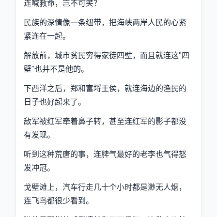
连喊救命，岂不可笑？
民族的深情像一条纽带，把海峡两岸人民的心紧
紧连在一起。
解放前，城市贫民穷得家徒四壁，而且就连这"四
壁"也并不是他的。
下西洋之后，郑和富埒王侯，就连海边的渔民的
日子也好起来了。
敌军被红军牵着鼻子转，甚至连红军的影子都没
有发现。
听到这种荒唐的事，连脾气最好的老李也气得怒
发冲冠。
戈壁滩上，汽车行走几十个小时都是渺无人烟，
连飞鸟都很少看到。