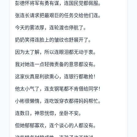
彭德怀将军有勇有谋，连国民党都佩服。
张连长请求把最艰巨的任务交给他们连。
今天的雾浓厚，连轮渡也停航了。
奶奶笑得连脸上的皱纹也舒展开了。
因为太了解，所以连眼泪都无动于衷。
我对她连一点轻微责备的意思都没有。
这家伙真是利欲熏心，连银行都敢抢！
他太小气了，连支钢笔都不肯借给同学！
小彬很懒惰，连吃饭穿衣都得妈妈帮忙。
连数日，神思恍惚，坐卧不安。
但她郁郁寡欢，连个谈心的人都没有。