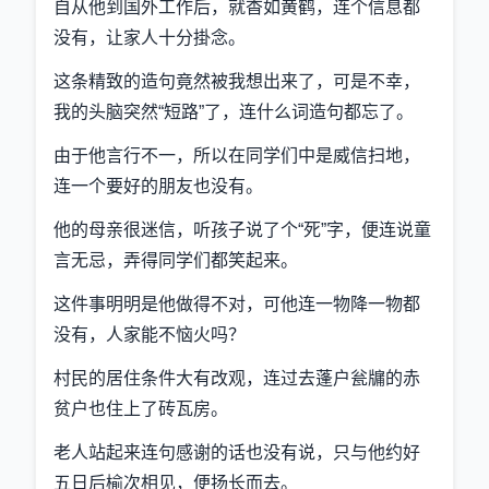
自从他到国外工作后，就杳如黄鹤，连个信息都
没有，让家人十分掛念。
这条精致的造句竟然被我想出来了，可是不幸，
我的头脑突然“短路”了，连什么词造句都忘了。
由于他言行不一，所以在同学们中是威信扫地，
连一个要好的朋友也没有。
他的母亲很迷信，听孩子说了个“死”字，便连说童
言无忌，弄得同学们都笑起来。
这件事明明是他做得不对，可他连一物降一物都
没有，人家能不恼火吗？
村民的居住条件大有改观，连过去蓬户瓮牖的赤
贫户也住上了砖瓦房。
老人站起来连句感谢的话也没有说，只与他约好
五日后榆次相见，便扬长而去。