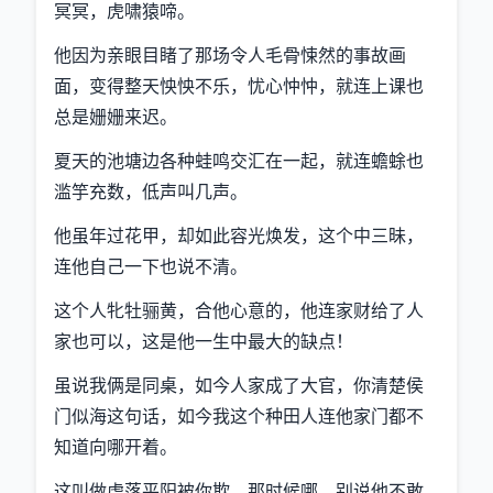
冥冥，虎啸猿啼。
他因为亲眼目睹了那场令人毛骨悚然的事故画
面，变得整天怏怏不乐，忧心忡忡，就连上课也
总是姗姗来迟。
夏天的池塘边各种蛙鸣交汇在一起，就连蟾蜍也
滥竽充数，低声叫几声。
他虽年过花甲，却如此容光焕发，这个中三昧，
连他自己一下也说不清。
这个人牝牡骊黄，合他心意的，他连家财给了人
家也可以，这是他一生中最大的缺点！
虽说我俩是同桌，如今人家成了大官，你清楚侯
门似海这句话，如今我这个种田人连他家门都不
知道向哪开着。
这叫做虎落平阳被你欺，那时候哪，别说他不敢