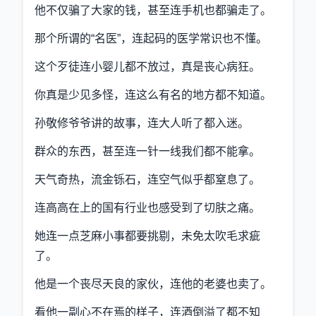
他不仅骗了大家的钱，甚至连手机也都骗走了。
那个所谓的“名医”，连起码的医学常识也不懂。
这个歹徒连小婴儿都不放过，真是丧心病狂。
你真是少见多怪，连这么有名的地方都不知道。
孙敬修爷爷讲的故事，连大人听了都入迷。
群众的东西，甚至连一针一线我们都不能拿。
天气奇热，流金铄石，连空气似乎都窒息了。
连高高在上的国有行业也感受到了切肤之痛。
她连一点芝麻小事都要挑剔，未免太吹毛求疵
了。
他是一个丧尽天良的家伙，连他的老婆也卖了。
看他一副心不在焉的样子，连酒倒溢了都不知