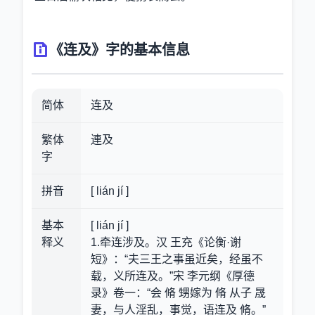
《连及》字的基本信息
简体
连及
繁体
連及
字
拼音
[ lián jí ]
基本
[ lián jí ]
释义
1.牵连涉及。汉 王充《论衡·谢
短》：“夫三王之事虽近矣，经虽不
载，义所连及。”宋 李元纲《厚德
录》卷一：“会 脩 甥嫁为 脩 从子 晟
妻，与人淫乱，事觉，语连及 脩。”