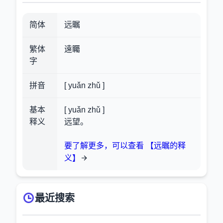
简体
远瞩
繁体
遠矚
字
拼音
[ yuǎn zhǔ ]
基本
[ yuǎn zhǔ ]
释义
远望。
要了解更多，可以查看 【远瞩的释
义】
最近搜索