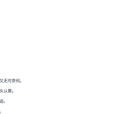
又无可奈何。
头认罪。
运。
。