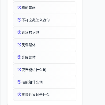
糕的笔画
不祥之兆怎么造句
讥忿的词典
民谣繁体
光曜繁体
变迁能组什么词
碽能组什么词
拼接近义词是什么