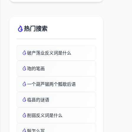
热门搜索
破产荡业反义词是什么
玸的笔画
一个葫芦锯两个瓢歇后语
临县的谜语
削弱反义词是什么
騱怎么写