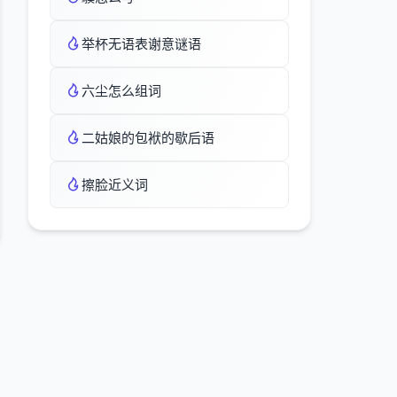
举杯无语表谢意谜语
六尘怎么组词
二姑娘的包袱的歇后语
擦脸近义词