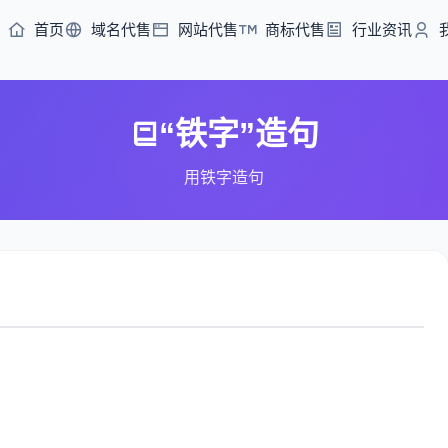
首页
域名代售
网站代售
商标代售
行业资讯
“铁字”造句
用铁字造句