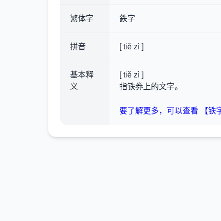
繁体字
鉄字
拼音
[ tiě zì ]
基本释
[ tiě zì ]
义
指铁券上的文字。
要了解更多，可以查看 【铁