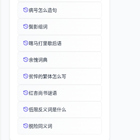
病号怎么造句
鬓影组词
瞎马打里歇后语
余愧词典
贫悴的繁体怎么写
红杏尚书谜语
低限反义词是什么
脱险同义词