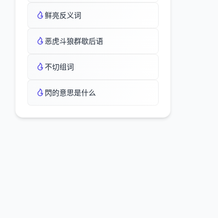
鲜亮反义词
恶虎斗狼群歇后语
不切组词
閃的意思是什么