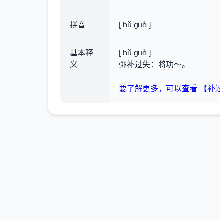
拼音
[ bǔ guò ]
基本释
[ bǔ guò ]
义
弥补过失：将功～。
要了解更多，可以查看 【补