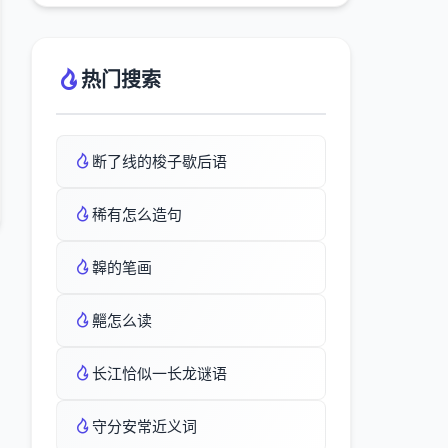
热门搜索
断了线的梭子歇后语
稀有怎么造句
韟的笔画
齆怎么读
长江恰似一长龙谜语
守分安常近义词