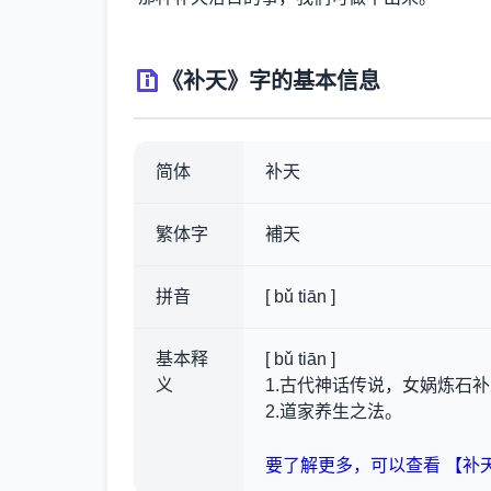
《补天》字的基本信息
简体
补天
繁体字
補天
拼音
[ bǔ tiān ]
基本释
[ bǔ tiān ]
义
1.古代神话传说，女娲炼石
2.道家养生之法。
要了解更多，可以查看 【补