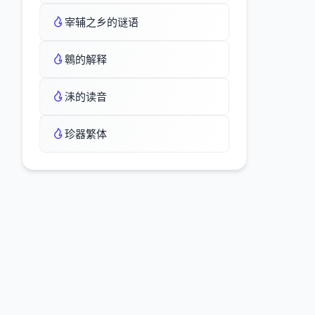
宰辅之乡的谜语
鷎的解释
洡的读音
珍器繁体