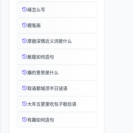
嵄怎么写
鋧笔画
厚貌深情近义词是什么
敝屣如何造句
攝的意思是什么
取道都城须半日谜语
大年五更里吃包子歇后语
有趣如何造句