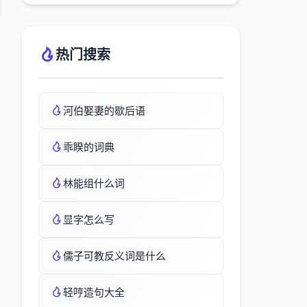
热门搜索
河伯娶妻的歇后语
乖睽的词典
林能组什么词
显字怎么写
儒子可教反义词是什么
轻哼造句大全