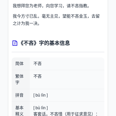
我想拜您为老师，向您学习，请不吝指教。
我今方寸已乱，毫无主见，望能不吝金玉，去留
之计为我一决。
《不吝》字的基本信息
简体
不吝
繁体
不吝
字
拼音
[ bù lìn ]
基本
[ bù lìn ]
释义
客套话，不吝惜（用于征求意见）：