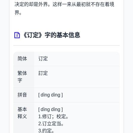
决定的却是外界。这样一来从最初就不存在着境
界。
《订定》字的基本信息
简体
订定
繁体
訂定
字
拼音
[ dìng dìng ]
基本
[ dìng dìng ]
释义
1.修订；校定。
2.订立定当。
3.约定。