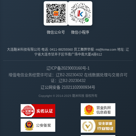
微信公众号
微信小程序
大连酷米科技有限公司
电话: 0411-88255560
员工舞弊举报: mi@kmw.com
地址: 辽
宁省大连市甘井子区华南广场中南大厦A座612
辽ICP备2023003160号-1
增值电信业务经营许可证：辽B2-20230432
在线数据处理与交易许可
证：辽B2-20230432
辽公网安备 21021102000934号
Copyright © 2014-2025 酷米科技 版权所有