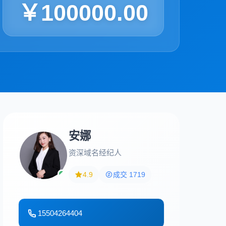
￥100000.00
安娜
资深域名经纪人
4.9
成交 1719
15504264404