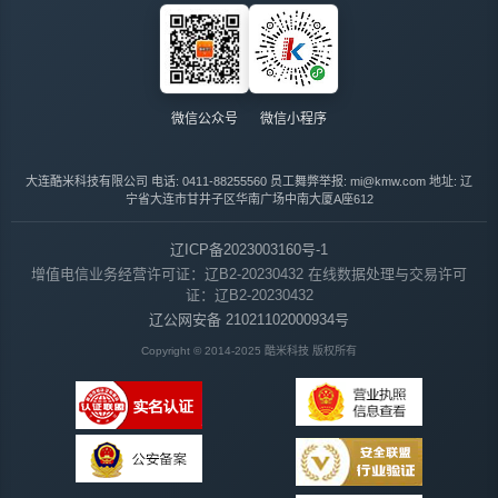
微信公众号
微信小程序
大连酷米科技有限公司
电话: 0411-88255560
员工舞弊举报: mi@kmw.com
地址: 辽
宁省大连市甘井子区华南广场中南大厦A座612
辽ICP备2023003160号-1
增值电信业务经营许可证：辽B2-20230432
在线数据处理与交易许可
证：辽B2-20230432
辽公网安备 21021102000934号
Copyright © 2014-2025 酷米科技 版权所有