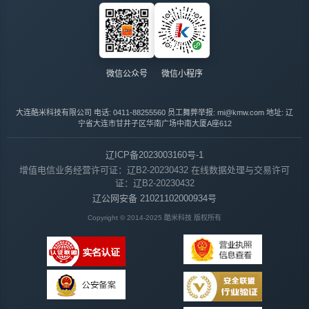
微信公众号
微信小程序
大连酷米科技有限公司
电话: 0411-88255560
员工舞弊举报: mi@kmw.com
地址: 辽
宁省大连市甘井子区华南广场中南大厦A座612
辽ICP备2023003160号-1
增值电信业务经营许可证：辽B2-20230432
在线数据处理与交易许可
证：辽B2-20230432
辽公网安备 21021102000934号
Copyright © 2014-2025 酷米科技 版权所有