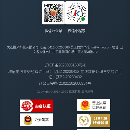
微信公众号
微信小程序
大连酷米科技有限公司
电话: 0411-88255560
员工舞弊举报: mi@kmw.com
地址: 辽
宁省大连市甘井子区华南广场中南大厦A座612
辽ICP备2023003160号-1
增值电信业务经营许可证：辽B2-20230432
在线数据处理与交易许可
证：辽B2-20230432
辽公网安备 21021102000934号
Copyright © 2014-2025 酷米科技 版权所有