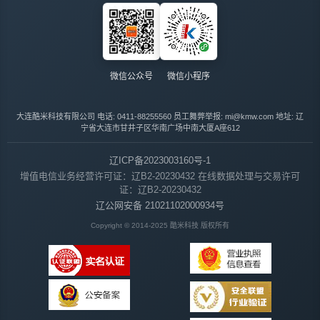
微信公众号
微信小程序
大连酷米科技有限公司
电话: 0411-88255560
员工舞弊举报: mi@kmw.com
地址: 辽
宁省大连市甘井子区华南广场中南大厦A座612
辽ICP备2023003160号-1
增值电信业务经营许可证：辽B2-20230432
在线数据处理与交易许可
证：辽B2-20230432
辽公网安备 21021102000934号
Copyright © 2014-2025 酷米科技 版权所有