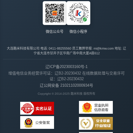
微信公众号
微信小程序
大连酷米科技有限公司
电话: 0411-88255560
员工舞弊举报: mi@kmw.com
地址: 辽
宁省大连市甘井子区华南广场中南大厦A座612
辽ICP备2023003160号-1
增值电信业务经营许可证：辽B2-20230432
在线数据处理与交易许可
证：辽B2-20230432
辽公网安备 21021102000934号
Copyright © 2014-2025 酷米科技 版权所有