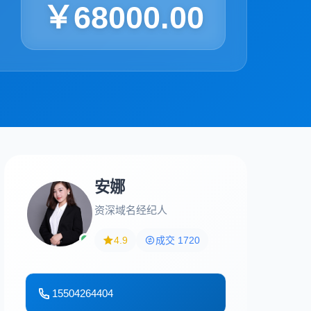
￥68000.00
安娜
资深域名经纪人
4.9
成交 1720
15504264404