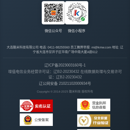
微信公众号
微信小程序
大连酷米科技有限公司
电话: 0411-88255560
员工舞弊举报: mi@kmw.com
地址: 辽
宁省大连市甘井子区华南广场中南大厦A座612
辽ICP备2023003160号-1
增值电信业务经营许可证：辽B2-20230432
在线数据处理与交易许可
证：辽B2-20230432
辽公网安备 21021102000934号
Copyright © 2014-2025 酷米科技 版权所有