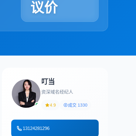
议价
叮当
资深域名经纪人
4.9
成交 1330
13124281296